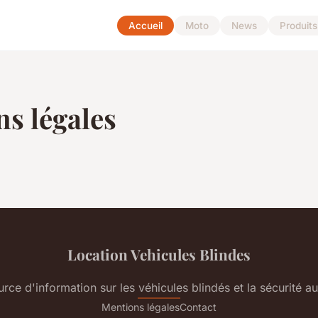
Accueil
Moto
News
Produits
s légales
Location Vehicules Blindes
urce d'information sur les véhicules blindés et la sécurité a
Mentions légales
Contact